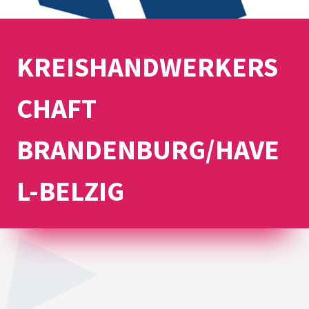
KREISHANDWERKERS
CHAFT
BRANDENBURG/HAVE
L-BELZIG